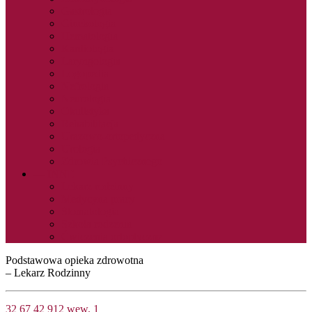
Gastrologia
Ginekologia
Hematologia
Kardiologia
Laryngologia
Logopedia
Nefrologia
Neurologia
Okulistyka
Rehabilitacja
Urazowo-ortopedyczna
Urologia
Zdrowia Psychicznego
— INNE
Lekarz rodzinny
Medycyna pracy
Stomatologia
Szkoła rodzenia
Ćwiczenia ortoptyczne
Podstawowa opieka zdrowotna
– Lekarz Rodzinny
32 67 42 912 wew. 1