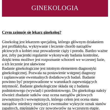
GINEKOLOGIA
Czym zajmuje się lekarz ginekolog?
Ginekolog jest lekarzem specjalistą, którego głównym działaniem
jest profilaktyka, wykrywanie i leczenie chorób narządów
płciowych u kobiet oraz prowadzenie ciąży i porodu. Bardzo ważne
jest, żeby pacjentki regularnie wykonywały badania kontrolne,
dzięki temu możliwe jest rozpoznanie schorzeń we wczesnej fazie,
a ich leczenie jest ułatwione
Badanie ginekologiczne jest istotnym elementem diagnostyki
ginekologicznej. Pozwala na postawienie wstępnej diagnozy
i zaplanowanie ewentualnych dodatkowych badań. Badanie
powinno być przeprowadzone w warunkach zapewniających
intymność. Badanie ginekologiczne składa się z badania
podmiotowego (wywiad) i przedmiotowego. Do ginekologa należy
również zbadanie sutków oraz ocena narządów płciowych
zewnętrznych i wewnętrznych, którego celem jest ocena stanu
narządów miednicy mniejszej i ewentualne wykrycie oznak stanów
zapalnych, mięśniaków czy nowotworów na wczesnym etapie.