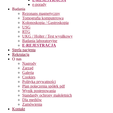
e-porady
Badania
Rezonans magnetyczny
Tomografia komputerowa
Kolonoskopia / Gastroskopia
USG
RTG
UKG / Holter / Test wysiłkowy
Badania laboratoryjne
E-REJESTRACJA
Strefa pacjenta
Rekrutacja
O nas
Nagrody
Zarząd
Galeria
Cookies
Polityka prywatności
Plan połączenia spółek pdf
Wynik postępowania
Standardy ochrony małoletnich
Dla mediów
Zamówienia
Kontakt