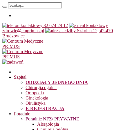
32 674 29 12
zdrowie@cmprimus.pl
Szkolna 12, 42-470
Brudzowice
Szpital
ODDZIAŁY JEDNEGO DNIA
Chirurgia ogólna
Ortopedia
Ginekologia
Okulistyka
E-REJESTRACJA
Poradnie
Poradnie NFZ/ PRYWATNE
Alergologia
Chirurgia ogólna