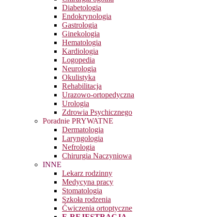
Diabetologia
Endokrynologia
Gastrologia
Ginekologia
Hematologia
Kardiologia
Logopedia
Neurologia
Okulistyka
Rehabilitacja
Urazowo-ortopedyczna
Urologia
Zdrowia Psychicznego
Poradnie PRYWATNE
Dermatologia
Laryngologia
Nefrologia
Chirurgia Naczyniowa
INNE
Lekarz rodzinny
Medycyna pracy
Stomatologia
Szkoła rodzenia
Ćwiczenia ortoptyczne
E-REJESTRACJA