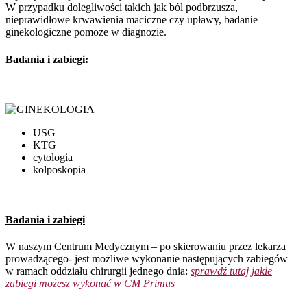
W przypadku dolegliwości takich jak ból podbrzusza,
nieprawidłowe krwawienia maciczne czy upławy, badanie
ginekologiczne pomoże w diagnozie.
Badania i zabiegi:
USG
KTG
cytologia
kolposkopia
Badania i zabiegi
W naszym Centrum Medycznym – po skierowaniu przez lekarza
prowadzącego- jest możliwe wykonanie następujących zabiegów
w ramach oddziału chirurgii jednego dnia:
sprawdź tutaj jakie
zabiegi możesz wykonać w CM Primus