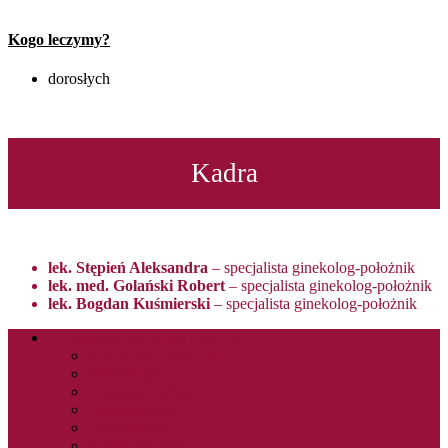
Kogo leczymy?
dorosłych
Kadra
lek.
Stępień Aleksandra
– specjalista ginekolog-położnik
lek. med. Golański Robert
– specjalista ginekolog-położnik
lek. Bogdan Kuśmierski
– specjalista ginekolog-położnik
— Poradnie NFZ/ PRYWATNE
E-REJESTRACJA
Alergologia
Chirurgia ogólna
Dermatologia
Diabetologia
Endokrynologia