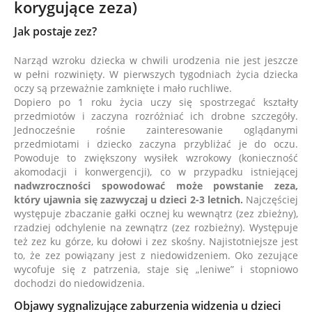
korygujące zeza)
Jak postaje zez?
Narząd wzroku dziecka w chwili urodzenia nie jest jeszcze
w pełni rozwinięty. W pierwszych tygodniach życia dziecka
oczy są przeważnie zamknięte i mało ruchliwe.
Dopiero po 1 roku życia uczy się spostrzegać kształty
przedmiotów i zaczyna rozróżniać ich drobne szczegóły.
Jednocześnie rośnie zainteresowanie oglądanymi
przedmiotami i dziecko zaczyna przybliżać je do oczu.
Powoduje to zwiększony wysiłek wzrokowy (konieczność
akomodacji i konwergencji), co w przypadku istniejącej
nadwzroczności spowodować może powstanie zeza,
który ujawnia się zazwyczaj u dzieci 2-3 letnich.
Najczęściej
występuje zbaczanie gałki ocznej ku wewnątrz (zez zbieżny),
rzadziej odchylenie na zewnątrz (zez rozbieżny). Występuje
też zez ku górze, ku dołowi i zez skośny. Najistotniejsze jest
to, że zez powiązany jest z niedowidzeniem. Oko zezujące
wycofuje się z patrzenia, staje się „leniwe” i stopniowo
dochodzi do niedowidzenia.
Objawy sygnalizujące zaburzenia widzenia u dzieci