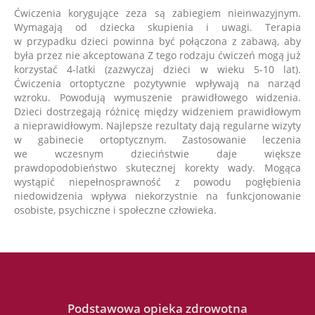
Ćwiczenia korygujące zeza są zabiegiem nieinwazyjnym.
Wymagają od dziecka skupienia i uwagi. Terapia
w przypadku dzieci powinna być połączona z zabawą, aby
była przez nie akceptowana Z tego rodzaju ćwiczeń mogą już
korzystać 4-latki (zazwyczaj dzieci w wieku 5-10 lat).
Ćwiczenia ortoptyczne pozytywnie wpływają na narząd
wzroku. Powodują wymuszenie prawidłowego widzenia.
Dzieci dostrzegają różnicę między widzeniem prawidłowym
a nieprawidłowym. Najlepsze rezultaty dają regularne wizyty
w gabinecie ortoptycznym. Zastosowanie leczenia
we wczesnym dzieciństwie daje większe
prawdopodobieństwo skutecznej korekty wady. Mogąca
wystąpić niepełnosprawność z powodu pogłębienia
niedowidzenia wpływa niekorzystnie na funkcjonowanie
osobiste, psychiczne i społeczne człowieka.
Podstawowa opieka zdrowotna